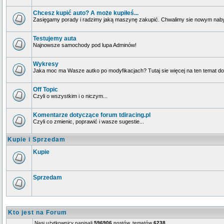
Chcesz kupić auto? A może kupiłeś...
Zasięgamy porady i radzimy jaką maszynę zakupić. Chwalimy sie nowym naby
Testujemy auta
Najnowsze samochody pod lupa Adminów!
Wykresy
Jaka moc ma Wasze autko po modyfikacjach? Tutaj sie więcej na ten temat dow
Off Topic
Czyli o wszystkim i o niczym...
Komentarze dotyczące forum tdiracing.pl
Czyli co zmienic, poprawić i wasze sugestie...
Kupie i Sprzedam
Kupie
Sprzedam
Kto jest na Forum
Nasi użytkownicy napisali
596906
postów, tematów
6238