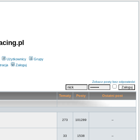
acing.pl
Użytkownicy
Grupy
tracja
Zaloguj
Zobacz posty bez odpowiedzi
Tematy
Posty
Ostatni post
273
101289
--
33
1538
--