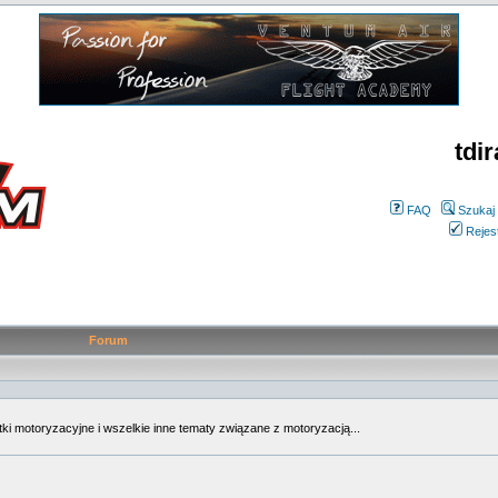
tdir
FAQ
Szukaj
Rejes
Forum
tki motoryzacyjne i wszelkie inne tematy związane z motoryzacją...