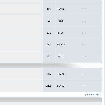
605
79451
--
18
412
--
121
5396
--
887
316714
--
26
1907
--
935
11774
--
3225
50445
--
[
Preferencje
]