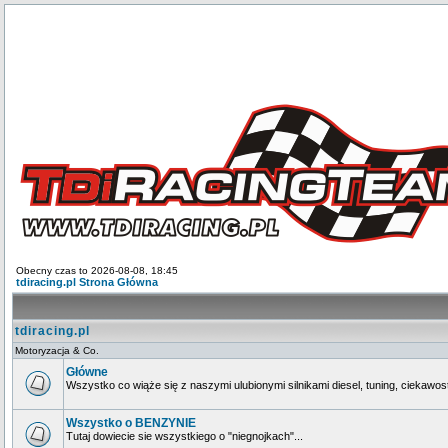
Obecny czas to 2026-08-08, 18:45
tdiracing.pl Strona Główna
tdiracing.pl
Motoryzacja & Co.
Główne
Wszystko co wiąże się z naszymi ulubionymi silnikami diesel, tuning, ciekawos
Wszystko o BENZYNIE
Tutaj dowiecie sie wszystkiego o "niegnojkach"...