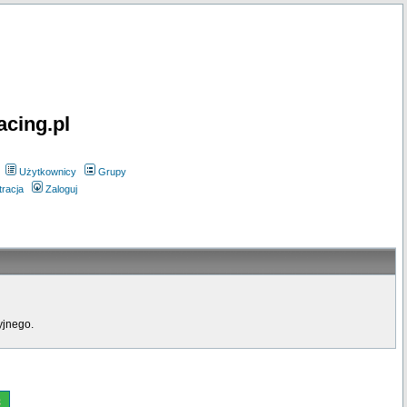
acing.pl
Użytkownicy
Grupy
tracja
Zaloguj
yjnego.