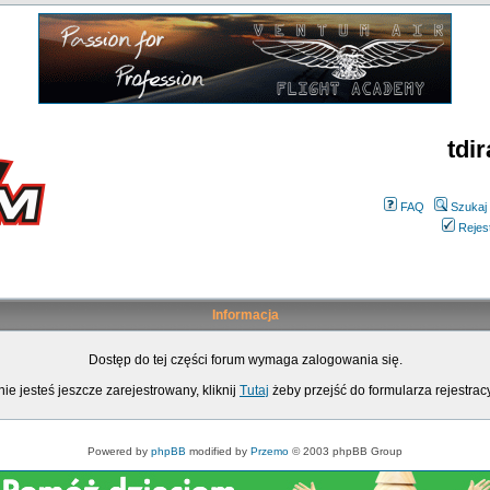
tdir
FAQ
Szukaj
Rejes
Informacja
Dostęp do tej części forum wymaga zalogowania się.
nie jesteś jeszcze zarejestrowany, kliknij
Tutaj
żeby przejść do formularza rejestrac
Powered by
phpBB
modified by
Przemo
© 2003 phpBB Group