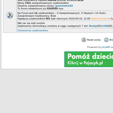
Nasi użytkownicy napisali
596906
postów, tematów
6238
Mamy
1331
zarejestrowanych użytkowników
Ostatnio zarejestrowana osoba:
gramniolem32
To forum odwiedzono już
8345559
razy
Na Forum jest
14
użytkowników :: 0 Zarejestrowanych, 0 Ukrytych i 14 Gości
Zarejestrowani Użytkownicy: Brak
Najwięcej użytkowników
591
było obecnych 2024-05-16, 11:09
Administrator
•
Ju
Nikt nie ma dziś urodzin.
Użytkownicy obchodzący urodziny w ciągu następnych 7 dni:
Derkja
(50)
k18t
(38)
Ostrzeżenia użytkowników
Nowe posty
Br
Powered by
phpBB
mo