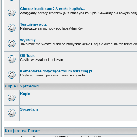
Chcesz kupić auto? A może kupiłeś...
Zasięgamy porady i radzimy jaką maszynę zakupić. Chwalimy sie nowym naby
Testujemy auta
Najnowsze samochody pod lupa Adminów!
Wykresy
Jaka moc ma Wasze autko po modyfikacjach? Tutaj sie więcej na ten temat dow
Off Topic
Czyli o wszystkim i o niczym...
Komentarze dotyczące forum tdiracing.pl
Czyli co zmienic, poprawić i wasze sugestie...
Kupie i Sprzedam
Kupie
Sprzedam
Kto jest na Forum