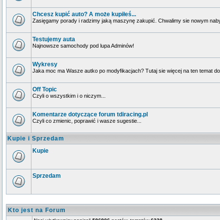
Chcesz kupić auto? A może kupiłeś...
Zasięgamy porady i radzimy jaką maszynę zakupić. Chwalimy sie nowym naby
Testujemy auta
Najnowsze samochody pod lupa Adminów!
Wykresy
Jaka moc ma Wasze autko po modyfikacjach? Tutaj sie więcej na ten temat dow
Off Topic
Czyli o wszystkim i o niczym...
Komentarze dotyczące forum tdiracing.pl
Czyli co zmienic, poprawić i wasze sugestie...
Kupie i Sprzedam
Kupie
Sprzedam
Kto jest na Forum