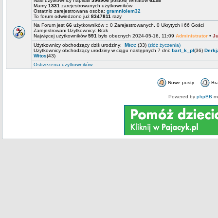
Nasi użytkownicy napisali
596906
postów, tematów
6238
Mamy
1331
zarejestrowanych użytkowników
Ostatnio zarejestrowana osoba:
gramniolem32
To forum odwiedzono już
8347811
razy
Na Forum jest
66
użytkowników :: 0 Zarejestrowanych, 0 Ukrytych i 66 Gości
Zarejestrowani Użytkownicy: Brak
Najwięcej użytkowników
591
było obecnych 2024-05-16, 11:09
Administrator
•
Ju
Micc
Użytkownicy obchodzący dziś urodziny:
(33)
(złóż życzenia)
Użytkownicy obchodzący urodziny w ciągu następnych 7 dni:
bart_k_pl
(36)
Derkj
Witos
(43)
Ostrzeżenia użytkowników
Nowe posty
Br
Powered by
phpBB
mo