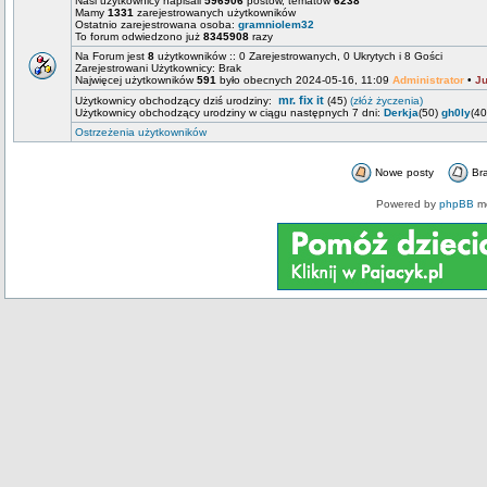
Nasi użytkownicy napisali
596906
postów, tematów
6238
Mamy
1331
zarejestrowanych użytkowników
Ostatnio zarejestrowana osoba:
gramniolem32
To forum odwiedzono już
8345908
razy
Na Forum jest
8
użytkowników :: 0 Zarejestrowanych, 0 Ukrytych i 8 Gości
Zarejestrowani Użytkownicy: Brak
Najwięcej użytkowników
591
było obecnych 2024-05-16, 11:09
Administrator
•
Ju
mr. fix it
Użytkownicy obchodzący dziś urodziny:
(45)
(złóż życzenia)
Użytkownicy obchodzący urodziny w ciągu następnych 7 dni:
Derkja
(50)
gh0ly
(4
Ostrzeżenia użytkowników
Nowe posty
Br
Powered by
phpBB
mo