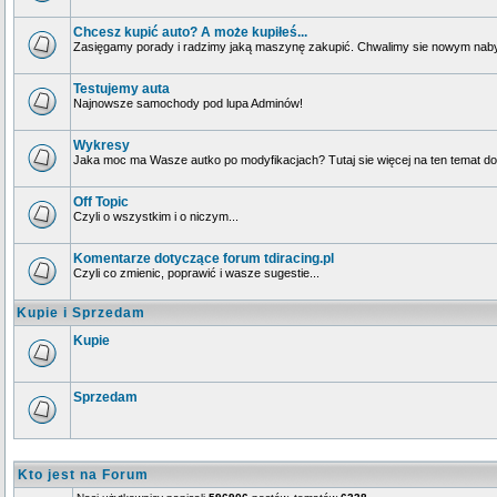
Chcesz kupić auto? A może kupiłeś...
Zasięgamy porady i radzimy jaką maszynę zakupić. Chwalimy sie nowym naby
Testujemy auta
Najnowsze samochody pod lupa Adminów!
Wykresy
Jaka moc ma Wasze autko po modyfikacjach? Tutaj sie więcej na ten temat dow
Off Topic
Czyli o wszystkim i o niczym...
Komentarze dotyczące forum tdiracing.pl
Czyli co zmienic, poprawić i wasze sugestie...
Kupie i Sprzedam
Kupie
Sprzedam
Kto jest na Forum