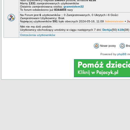
Nasi użytkownicy napisali
596905
postów, tematów
6238
Mamy
1331
zarejestrowanych użytkowników
Ostatnio zarejestrowana osoba:
gramniolem32
To forum odwiedzono już
8344855
razy
Na Forum jest
6
użytkowników :: 0 Zarejestrowanych, 0 Ukrytych i 6 Gości
Zarejestrowani Użytkownicy: Brak
Najwięcej użytkowników
591
było obecnych 2024-05-16, 11:09
Administrator
•
Ju
Nikt nie ma dziś urodzin.
Użytkownicy obchodzący urodziny w ciągu następnych 7 dni:
Derkja
(50)
k18t
(38)
Ostrzeżenia użytkowników
Nowe posty
Br
Powered by
phpBB
mo