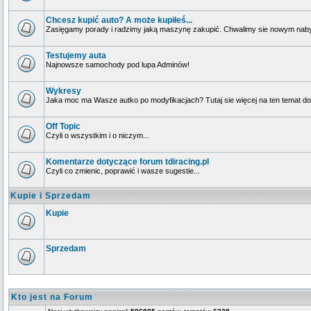
Chcesz kupić auto? A może kupiłeś...
Zasięgamy porady i radzimy jaką maszynę zakupić. Chwalimy sie nowym naby
Testujemy auta
Najnowsze samochody pod lupa Adminów!
Wykresy
Jaka moc ma Wasze autko po modyfikacjach? Tutaj sie więcej na ten temat dow
Off Topic
Czyli o wszystkim i o niczym...
Komentarze dotyczące forum tdiracing.pl
Czyli co zmienic, poprawić i wasze sugestie...
Kupie i Sprzedam
Kupie
Sprzedam
Kto jest na Forum