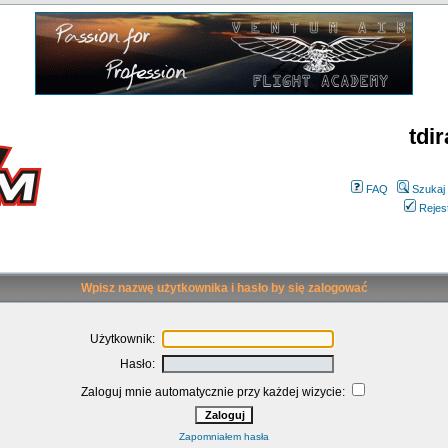
tdir
FAQ
Szukaj
Rejes
Wpisz nazwę użytkownika i hasło by się zalogować
Użytkownik:
Hasło:
Zaloguj mnie automatycznie przy każdej wizycie:
Zapomniałem hasła