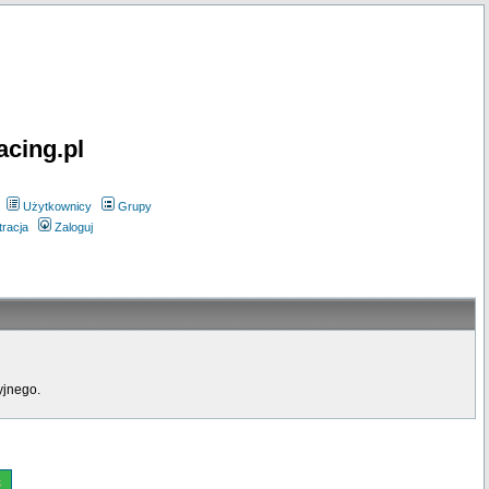
acing.pl
Użytkownicy
Grupy
tracja
Zaloguj
yjnego.