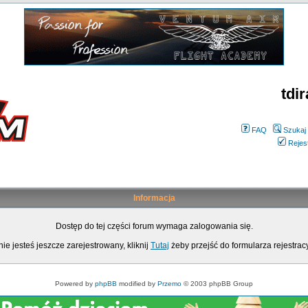
tdir
FAQ
Szukaj
Rejes
Informacja
Dostęp do tej części forum wymaga zalogowania się.
nie jesteś jeszcze zarejestrowany, kliknij
Tutaj
żeby przejść do formularza rejestrac
Powered by
phpBB
modified by
Przemo
© 2003 phpBB Group