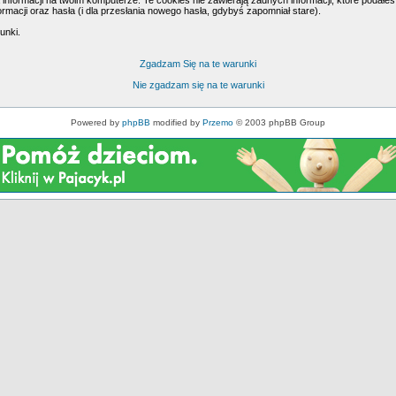
formacji na twoim komputerze. Te cookies nie zawierają żadnych informacji, które podałeś i 
rmacji oraz hasła (i dla przesłania nowego hasła, gdybyś zapomniał stare).
unki.
Zgadzam Się na te warunki
Nie zgadzam się na te warunki
Powered by
phpBB
modified by
Przemo
© 2003 phpBB Group