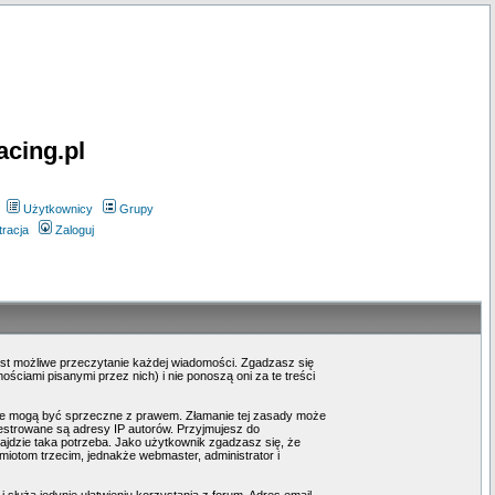
acing.pl
Użytkownicy
Grupy
tracja
Zaloguj
est możliwe przeczytanie każdej wiadomości. Zgadzasz się
ciami pisanymi przez nich) i nie ponoszą oni za te treści
óre mogą być sprzeczne z prawem. Złamanie tej zasady może
estrowane są adresy IP autorów. Przyjmujesz do
ajdzie taka potrzeba. Jako użytkownik zgadzasz się, że
otom trzecim, jednakże webmaster, administrator i