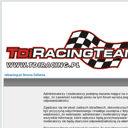
tdiracing.pl Strona Główna
Administratorzy i moderatorzy podejmą starania mające na c
więc, że zawartość każdego postu na tym forum wyraża poglą
odpowiedzialności.
Zgadzasz się nie pisać żadnych obraźliwych, obscenicznych
być przyczyną natychmiastowego i trwałego usunięcia z lis
wiadomości, że webmaster, administrator i moderatorzy tego
wszystkie informacje, które wpiszesz będą przechowywane w
moderatorzy nie będą obarczeni odpowiedzialnością za wła