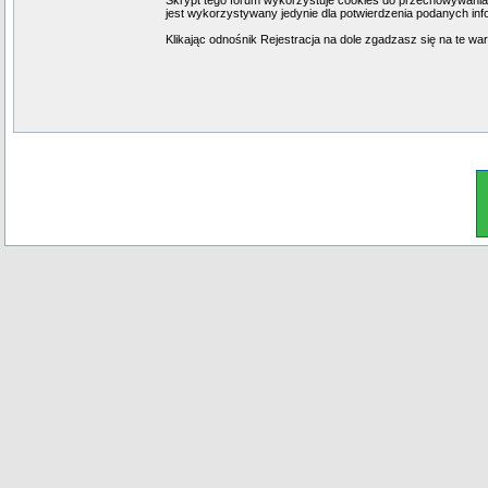
Skrypt tego forum wykorzystuje cookies do przechowywania in
jest wykorzystywany jedynie dla potwierdzenia podanych info
Klikając odnośnik Rejestracja na dole zgadzasz się na te war