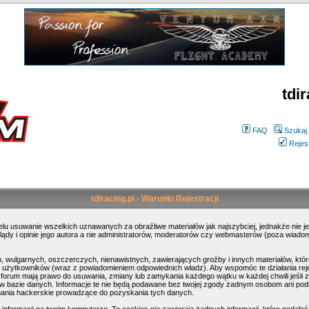
tdir
FAQ
Szukaj
Rejes
tdiracing.pl - Warunki Rejestracji
elu usuwanie wszelkich uznawanych za obraźliwe materiałów jak najszybciej, jednakże nie j
dy i opinie jego autora a nie administratorów, moderatorów czy webmasterów (poza wiadomoś
, wulgarnych, oszczerczych, nienawistnych, zawierających groźby i innych materiałów, kt
ty użytkowników (wraz z powiadomieniem odpowiednich władz). Aby wspomóc te działania rej
 forum mają prawo do usuwania, zmiany lub zamykania każdego wątku w każdej chwili jeśli z
 bazie danych. Informacje te nie będą podawane bez twojej zgody żadnym osobom ani podmi
mania hackerskie prowadzące do pozyskania tych danych.