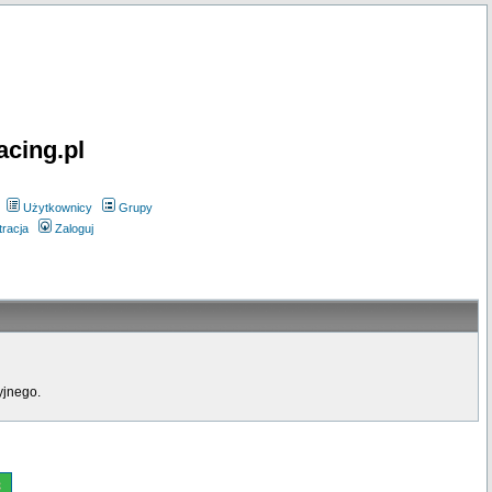
acing.pl
Użytkownicy
Grupy
tracja
Zaloguj
yjnego.