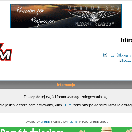
tdir
FAQ
Szukaj
Rejes
Informacja
Dostęp do tej części forum wymaga zalogowania się.
nie jesteś jeszcze zarejestrowany, kliknij
Tutaj
żeby przejść do formularza rejestrac
Powered by
phpBB
modified by
Przemo
© 2003 phpBB Group