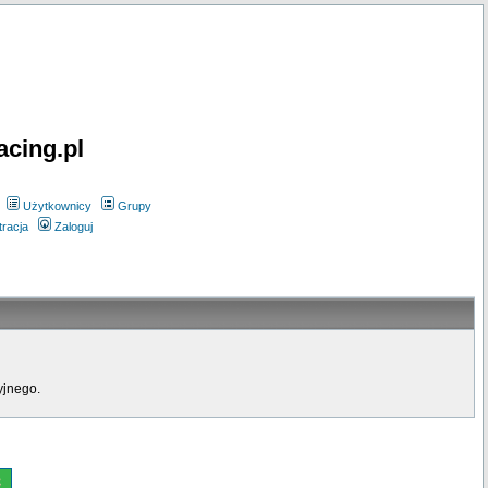
acing.pl
Użytkownicy
Grupy
tracja
Zaloguj
yjnego.