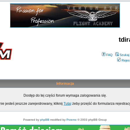
tdir
FAQ
Szukaj
Rejes
Informacja
Dostęp do tej części forum wymaga zalogowania się.
nie jesteś jeszcze zarejestrowany, kliknij
Tutaj
żeby przejść do formularza rejestrac
Powered by
phpBB
modified by
Przemo
© 2003 phpBB Group