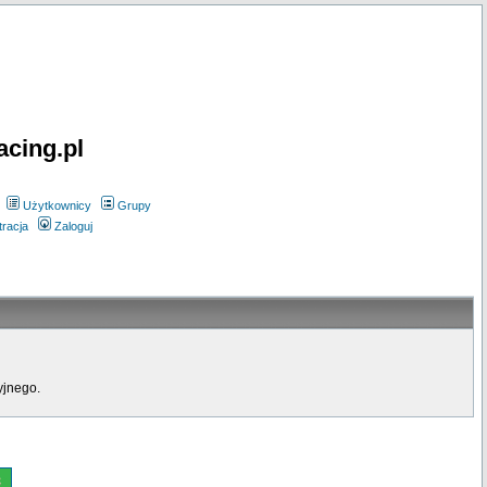
acing.pl
Użytkownicy
Grupy
tracja
Zaloguj
yjnego.