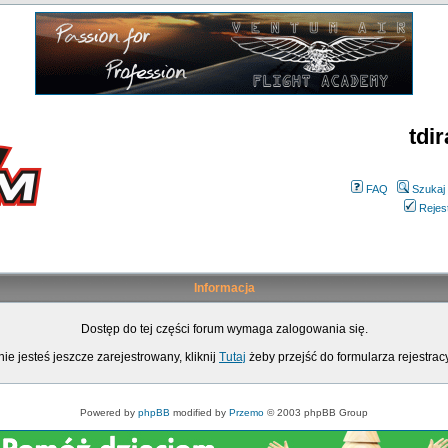
tdir
FAQ
Szukaj
Rejes
Informacja
Dostęp do tej części forum wymaga zalogowania się.
nie jesteś jeszcze zarejestrowany, kliknij
Tutaj
żeby przejść do formularza rejestrac
Powered by
phpBB
modified by
Przemo
© 2003 phpBB Group