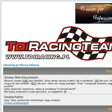
tdiracing.pl Strona Główna
Pos
Szukaj Słów Kluczowych:
Możesz używać
AND
aby określać, które słowa muszą znaleźć się w wynikach,
OR
dla tych, k
mogą się tam znaleść i
NOT
dla tych, które nie mogą wystąpić. Znak * zastępuje dowolny cią
znaków.
Żeby wyszukać wyrażenie, wpisz je pomiędzy
"
cudzysłowiami
"
Nie będą znalezione znaki specialne, za wyjątkiem:
@ . - _
Szukaj Autora:
Użyj * jako zamiennika dowolnego ciągu znaków
Szukaj użytkowników
Op