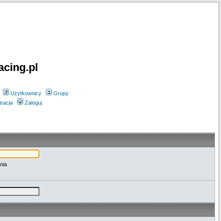
acing.pl
Użytkownicy
Grupy
tracja
Zaloguj
nia