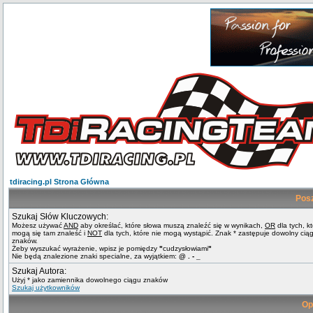
tdiracing.pl Strona Główna
Pos
Szukaj Słów Kluczowych:
Możesz używać
AND
aby określać, które słowa muszą znaleźć się w wynikach,
OR
dla tych, k
mogą się tam znaleść i
NOT
dla tych, które nie mogą wystąpić. Znak * zastępuje dowolny cią
znaków.
Żeby wyszukać wyrażenie, wpisz je pomiędzy
"
cudzysłowiami
"
Nie będą znalezione znaki specialne, za wyjątkiem:
@ . - _
Szukaj Autora:
Użyj * jako zamiennika dowolnego ciągu znaków
Szukaj użytkowników
Op