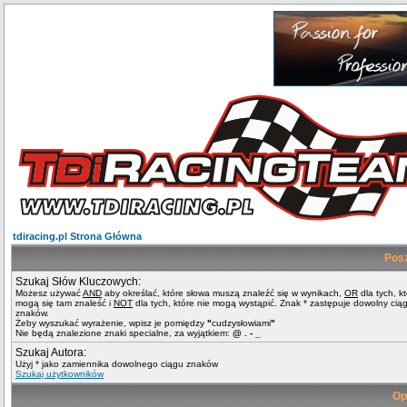
tdiracing.pl Strona Główna
Pos
Szukaj Słów Kluczowych:
Możesz używać
AND
aby określać, które słowa muszą znaleźć się w wynikach,
OR
dla tych, k
mogą się tam znaleść i
NOT
dla tych, które nie mogą wystąpić. Znak * zastępuje dowolny cią
znaków.
Żeby wyszukać wyrażenie, wpisz je pomiędzy
"
cudzysłowiami
"
Nie będą znalezione znaki specialne, za wyjątkiem:
@ . - _
Szukaj Autora:
Użyj * jako zamiennika dowolnego ciągu znaków
Szukaj użytkowników
Op