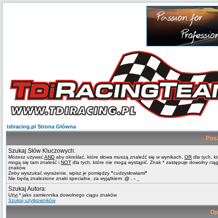
tdiracing.pl Strona Główna
Pos
Szukaj Słów Kluczowych:
Możesz używać
AND
aby określać, które słowa muszą znaleźć się w wynikach,
OR
dla tych, k
mogą się tam znaleść i
NOT
dla tych, które nie mogą wystąpić. Znak * zastępuje dowolny cią
znaków.
Żeby wyszukać wyrażenie, wpisz je pomiędzy
"
cudzysłowiami
"
Nie będą znalezione znaki specialne, za wyjątkiem:
@ . - _
Szukaj Autora:
Użyj * jako zamiennika dowolnego ciągu znaków
Szukaj użytkowników
Op