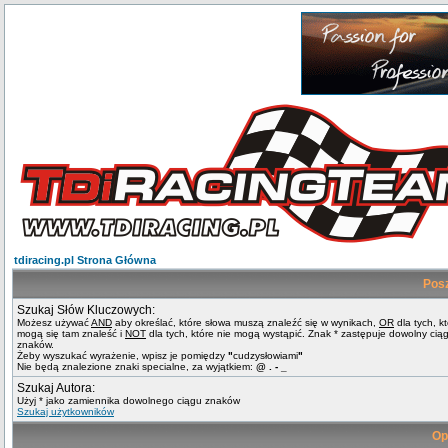
tdiracing.pl Strona Główna
Pos
Szukaj Słów Kluczowych:
Możesz używać
AND
aby określać, które słowa muszą znaleźć się w wynikach,
OR
dla tych, k
mogą się tam znaleść i
NOT
dla tych, które nie mogą wystąpić. Znak * zastępuje dowolny cią
znaków.
Żeby wyszukać wyrażenie, wpisz je pomiędzy
"
cudzysłowiami
"
Nie będą znalezione znaki specialne, za wyjątkiem:
@ . - _
Szukaj Autora:
Użyj * jako zamiennika dowolnego ciągu znaków
Szukaj użytkowników
Op