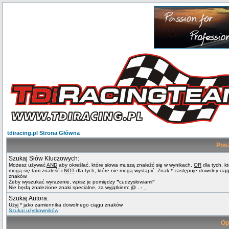
tdiracing.pl Strona Główna
Pos
Szukaj Słów Kluczowych:
Możesz używać
AND
aby określać, które słowa muszą znaleźć się w wynikach,
OR
dla tych, k
mogą się tam znaleść i
NOT
dla tych, które nie mogą wystąpić. Znak * zastępuje dowolny cią
znaków.
Żeby wyszukać wyrażenie, wpisz je pomiędzy
"
cudzysłowiami
"
Nie będą znalezione znaki specialne, za wyjątkiem:
@ . - _
Szukaj Autora:
Użyj * jako zamiennika dowolnego ciągu znaków
Szukaj użytkowników
Op