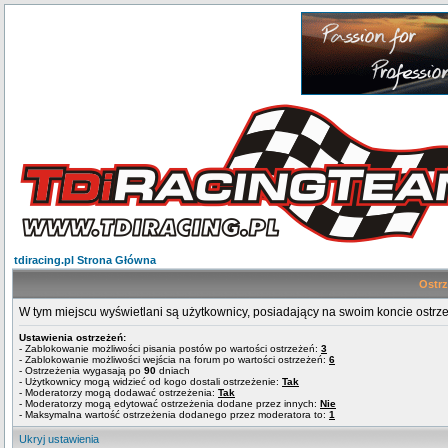
tdiracing.pl Strona Główna
Ostr
W tym miejscu wyświetlani są użytkownicy, posiadający na swoim koncie ostrz
Ustawienia ostrzeżeń:
- Zablokowanie możliwości pisania postów po wartości ostrzeżeń:
3
- Zablokowanie możliwości wejścia na forum po wartości ostrzeżeń:
6
- Ostrzeżenia wygasają po
90
dniach
- Użytkownicy mogą widzieć od kogo dostali ostrzeżenie:
Tak
- Moderatorzy mogą dodawać ostrzeżenia:
Tak
- Moderatorzy mogą edytować ostrzeżenia dodane przez innych:
Nie
- Maksymalna wartość ostrzeżenia dodanego przez moderatora to:
1
Ukryj ustawienia