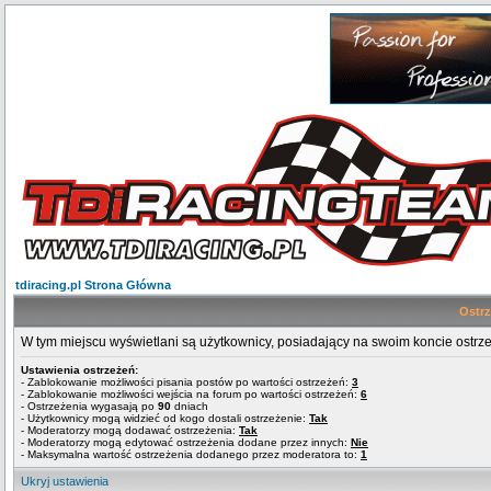
tdiracing.pl Strona Główna
Ostr
W tym miejscu wyświetlani są użytkownicy, posiadający na swoim koncie ostrz
Ustawienia ostrzeżeń:
- Zablokowanie możliwości pisania postów po wartości ostrzeżeń:
3
- Zablokowanie możliwości wejścia na forum po wartości ostrzeżeń:
6
- Ostrzeżenia wygasają po
90
dniach
- Użytkownicy mogą widzieć od kogo dostali ostrzeżenie:
Tak
- Moderatorzy mogą dodawać ostrzeżenia:
Tak
- Moderatorzy mogą edytować ostrzeżenia dodane przez innych:
Nie
- Maksymalna wartość ostrzeżenia dodanego przez moderatora to:
1
Ukryj ustawienia